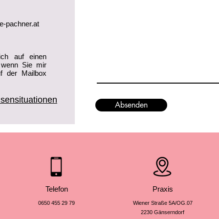
e-pachner.at
ich auf einen
 wenn Sie mir
f der Mailbox
isensituationen
Absenden
Telefon
Praxis
0650 455 29 79
Wiener Straße 5A/OG.07
2230 Gänserndorf