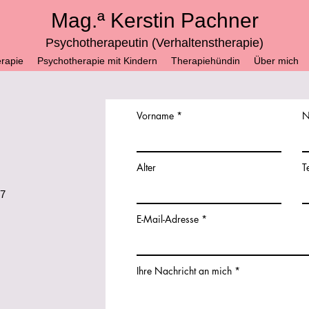
Mag.ª Kerstin Pachner
Psychotherapeutin (Verhaltenstherapie)
rapie
Psychotherapie mit Kindern
Therapiehündin
Über mich
Vorname
N
Alter
T
07
E-Mail-Adresse
Ihre Nachricht an mich